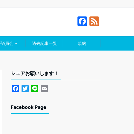
F
F
a
e
c
e
評議員会
過去記事一覧
規約
e
d
b
o
シェアお願いします！
o
k
F
T
L
E
a
w
i
m
c
i
n
a
Facebook Page
e
t
e
i
b
t
l
o
e
o
r