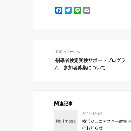
F
T
L
E
a
w
i
m
c
i
n
a
e
t
e
i
b
t
l
o
e
前のページへ
o
r
k
指導者検定受検サポートプログラ
ム 参加者募集について
関連記事
2022-12-06
横浜ジュニアスキー教室 
のお知らせ