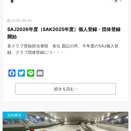
2025-09-01
SAJ2026年度（SAK2025年度）個人登録・団体登録
開始
各クラブ登録担当者様 各位 題記の件、今年度のSAJ個人登
録、クラブ団体登録につ・・・
F
T
L
E
a
w
i
m
c
i
n
a
続きを読む
e
t
e
i
b
t
l
o
e
o
r
告知事項
k