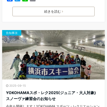
a
w
i
m
c
i
n
a
続きを読む
e
t
e
i
b
t
l
o
e
o
r
告知事項
k
2025-09-15
YOKOHAMAスポ・レク2025(ジュニア・大人対象)
スノーヴァ練習会のお知らせ
今年も開催します！YOKOHAMA スポーツ・レクリエーション