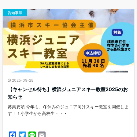
o
e
o
r
告知事項
k
2025-09-28
【キャンセル待ち】横浜ジュニアスキー教室2025のお
知らせ
募集要項 今年も、冬休みのジュニア向けスキー教室を開催しま
す！！小学生から高校生・・・
F
T
L
E