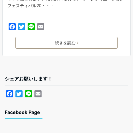
フェスティバル20・・・
F
T
L
E
a
w
i
m
c
i
n
a
続きを読む
e
t
e
i
b
t
l
o
e
o
r
k
シェアお願いします！
F
T
L
E
a
w
i
m
c
i
n
a
Facebook Page
e
t
e
i
b
t
l
o
e