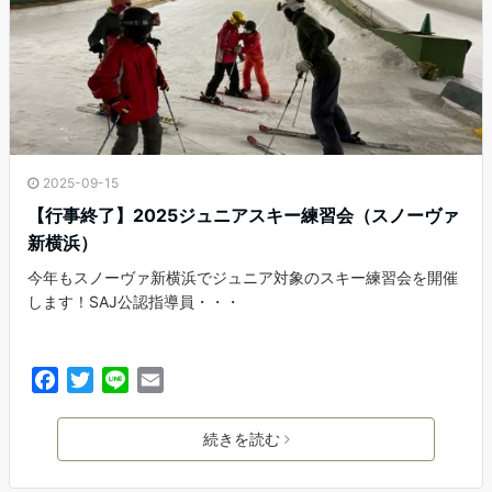
2025-09-15
【行事終了】2025ジュニアスキー練習会（スノーヴァ
新横浜）
今年もスノーヴァ新横浜でジュニア対象のスキー練習会を開催
します！SAJ公認指導員・・・
F
T
L
E
a
w
i
m
c
i
n
a
続きを読む
e
t
e
i
b
t
l