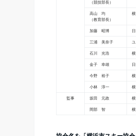
（競技部長）
高山 均
横
（教育部長）
加藤 昭博
日
三浦 美奈子
ユ
石川 光浩
横
金子 幸雄
日
今野 裕子
横
小林 淳一
横
監事
坂田 元政
横
岡部 智
横