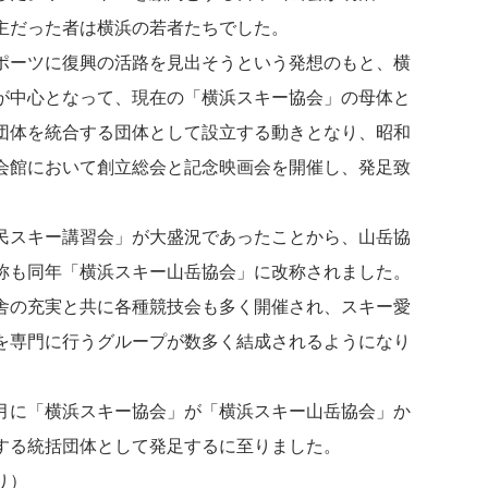
主だった者は横浜の若者たちでした。
ポーツに復興の活路を見出そうという発想のもと、横
が中心となって、現在の「横浜スキー協会」の母体と
団体を統合する団体として設立する動きとなり、昭和
会館において創立総会と記念映画会を開催し、発足致
民スキー講習会」が大盛況であったことから、山岳協
称も同年「横浜スキー山岳協会」に改称されました。
舎の充実と共に各種競技会も多く開催され、スキー愛
を専門に行うグループが数多く結成されるようになり
月に「横浜スキー協会」が「横浜スキー山岳協会」か
する統括団体として発足するに至りました。
り）