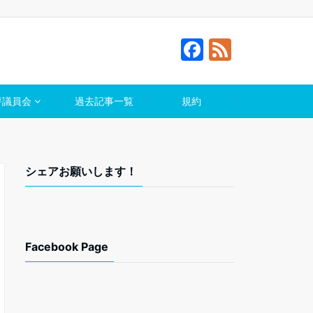
F
F
a
e
c
e
評議員会
過去記事一覧
規約
e
d
b
o
シェアお願いします！
o
k
Facebook Page