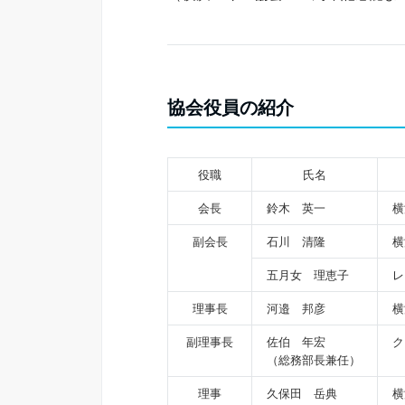
協会役員の紹介
役職
氏名
会長
鈴木 英一
横
副会長
石川 清隆
横
五月女 理恵子
レ
理事長
河邉 邦彦
横
副理事長
佐伯 年宏
ク
（総務部長兼任）
理事
久保田 岳典
横