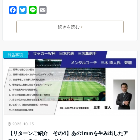
F
T
L
E
a
w
i
m
c
i
n
a
続きを読む
e
t
e
i
b
t
l
o
e
o
r
報告事項
k
2023-10-15
【リターンご紹介 その4】あの1mmを生み出したア