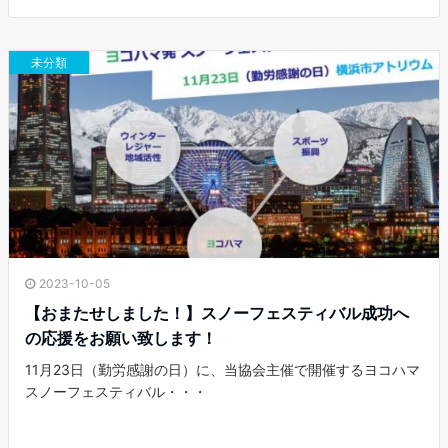
b
t
l
o
e
o
r
未分類
k
2023-10-05
【おまたせしました！】スノーフェスティバル成功へ
の応援をお願い致します！
11月23日（勤労感謝の日）に、当協会主催で開催するヨコハマ
スノーフェスティバル・・・