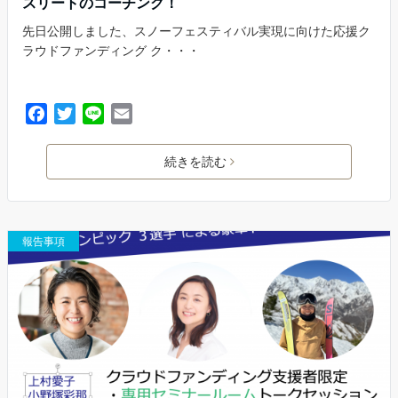
スリートのコーチング！
先日公開しました、スノーフェスティバル実現に向けた応援ク
ラウドファンディング ク・・・
F
T
L
E
a
w
i
m
c
i
n
a
続きを読む
e
t
e
i
b
t
l
o
e
o
r
報告事項
k