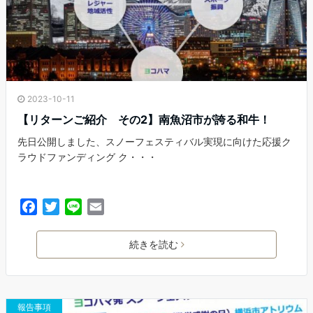
2023-10-11
【リターンご紹介 その2】南魚沼市が誇る和牛！
先日公開しました、スノーフェスティバル実現に向けた応援ク
ラウドファンディング ク・・・
F
T
L
E
a
w
i
m
c
i
n
a
続きを読む
e
t
e
i
b
t
l
o
e
o
r
報告事項