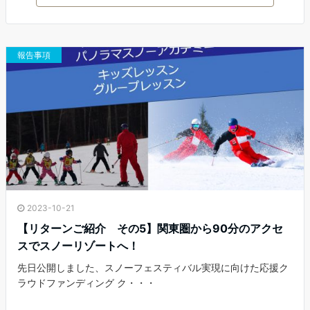
e
t
e
i
b
t
l
o
e
o
r
報告事項
k
2023-10-21
【リターンご紹介 その5】関東圏から90分のアクセ
スでスノーリゾートへ！
先日公開しました、スノーフェスティバル実現に向けた応援ク
ラウドファンディング ク・・・