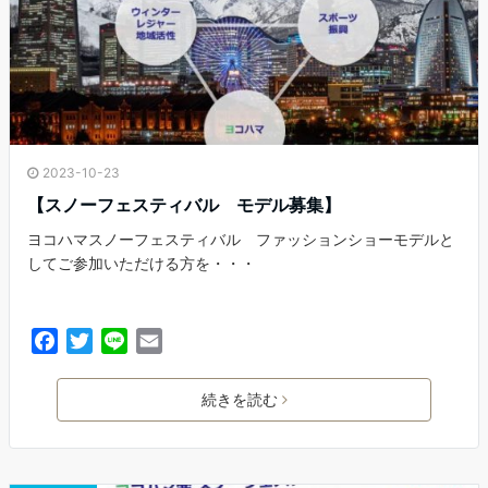
2023-10-23
【スノーフェスティバル モデル募集】
ヨコハマスノーフェスティバル ファッションショーモデルと
してご参加いただける方を・・・
F
T
L
E
a
w
i
m
c
i
n
a
続きを読む
e
t
e
i
b
t
l
o
e