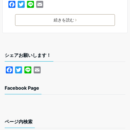
F
T
L
E
a
w
i
m
c
i
n
a
続きを読む
e
t
e
i
b
t
l
o
e
o
r
k
シェアお願いします！
F
T
L
E
a
w
i
m
c
i
n
a
Facebook Page
e
t
e
i
b
t
l
o
e
o
r
k
ページ内検索