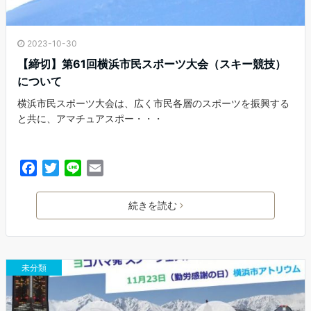
2023-10-30
【締切】第61回横浜市民スポーツ大会（スキー競技）
について
横浜市民スポーツ大会は、広く市民各層のスポーツを振興する
と共に、アマチュアスポー・・・
F
T
L
E
a
w
i
m
c
i
n
a
続きを読む
e
t
e
i
b
t
l
o
e
o
r
未分類
k