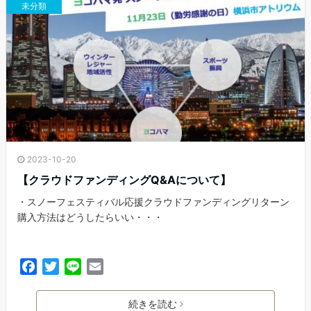
o
r
未分類
k
2023-10-20
【クラウドファンディングQ&Aについて】
・スノーフェスティバル応援クラウドファンディングリターン
購入方法はどうしたらいい・・・
F
T
L
E
a
w
i
m
c
i
n
a
続きを読む