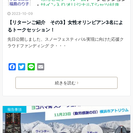
2023-10-09
【リターンご紹介 その3】女性オリンピアン3名によ
るトークセッション！
先日公開しました、スノーフェスティバル実現に向けた応援ク
ラウドファンディング ク・・・
F
T
L
E
a
w
i
m
c
i
n
a
続きを読む
e
t
e
i
b
t
l
o
e
o
r
報告事項
k