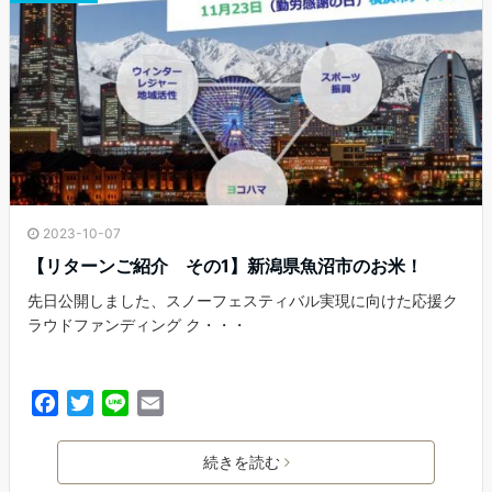
k
2023-10-07
【リターンご紹介 その1】新潟県魚沼市のお米！
先日公開しました、スノーフェスティバル実現に向けた応援ク
ラウドファンディング ク・・・
F
T
L
E
a
w
i
m
c
i
n
a
続きを読む
e
t
e
i