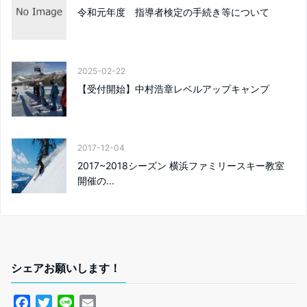
令和元年度 指導者検定の手続き等について
2025-02-22
【受付開始】中村浩章レベルアップキャンプ
2017-12-04
2017~2018シーズン 横浜ファミリースキー教室
開催の...
シェアお願いします！
F
T
L
E