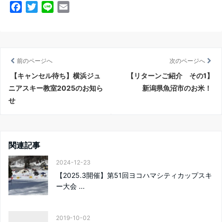
F
T
L
E
a
w
i
m
c
i
n
a
e
t
e
i
b
t
l
前のページへ
次のページへ
o
e
【キャンセル待ち】横浜ジュ
【リターンご紹介 その1】
o
r
ニアスキー教室2025のお知ら
新潟県魚沼市のお米！
k
せ
関連記事
2024-12-23
【2025.3開催】第51回ヨコハマシティカップスキ
ー大会 ...
2019-10-02