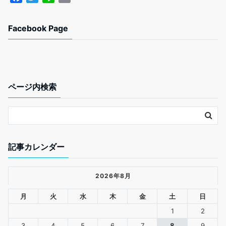
a
w
i
m
c
i
n
a
Facebook Page
e
t
e
i
b
t
l
o
e
o
r
k
ページ内検索
記事カレンダー
2026年8月
月
火
水
木
金
土
日
1
2
3
4
5
6
7
8
9