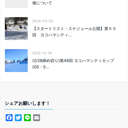
催について
2024-03-05
【スタートリスト・スケジュール公開】第５０
回 ヨコハマシティ...
2022-12-18
(2/28締め切り)第49回 ヨコハマシティカップ
(GS・S...
シェアお願いします！
F
T
L
E
a
w
i
m