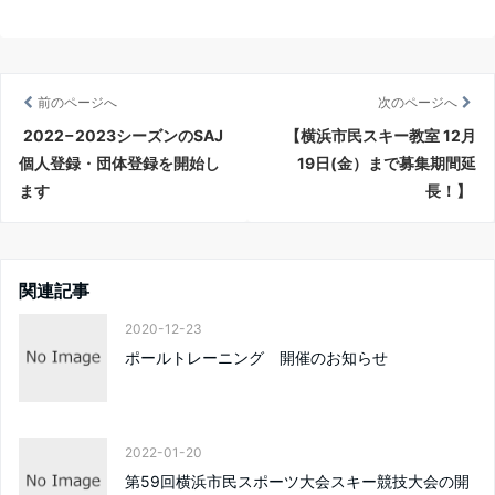
a
w
i
m
c
i
n
a
e
t
e
i
b
t
l
前のページへ
次のページへ
o
e
2022−2023シーズンのSAJ
【横浜市民スキー教室 12月
o
r
個人登録・団体登録を開始し
19日(金）まで募集期間延
k
ます
長！】
関連記事
2020-12-23
ポールトレーニング 開催のお知らせ
2022-01-20
第59回横浜市民スポーツ大会スキー競技大会の開