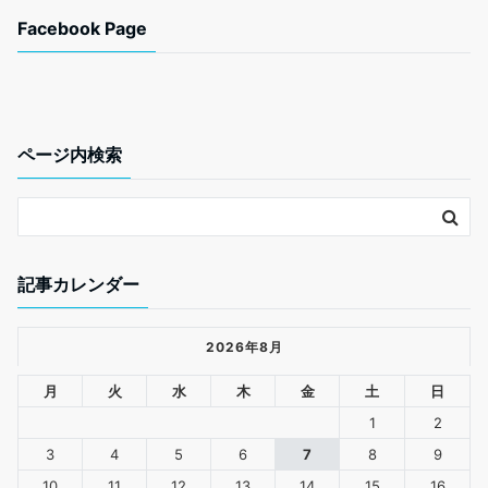
c
i
n
a
Facebook Page
e
t
e
i
b
t
l
o
e
o
r
k
ページ内検索
記事カレンダー
2026年8月
月
火
水
木
金
土
日
1
2
3
4
5
6
7
8
9
10
11
12
13
14
15
16