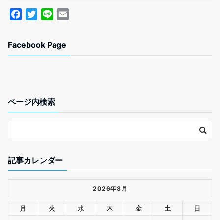
o
e
o
r
F
T
L
E
k
a
w
i
m
c
i
n
a
Facebook Page
e
t
e
i
b
t
l
o
e
o
r
k
ページ内検索
記事カレンダー
2026年8月
月
火
水
木
金
土
日