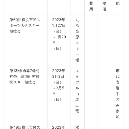
費
要
他
用
項
第60回横浜市民ス
2023年
丸
ポーツ大会スキー
1月27日
沼
競技会
（金）
高
～1月29
原
日
ス
（日）
キ
ー
場
第13回(通算74回）
2023年
エ
市
神奈川県市町村対
3月3日
イ
代
抗スキー競技会
（金）
ブ
表
～3月5
ル
選
日
白
手
（日）
馬
の
五
み
竜
参
加
第49回横浜市民ス
2023年
水