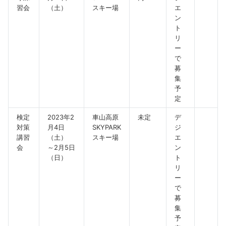
習会
（土）
スキー場
エ
ン
ト
リ
ー
で
募
集
予
定
検定
2023年2
車山高原
未定
デ
対策
月4日
SKYPARK
ジ
講習
（土）
スキー場
エ
会
～2月5日
ン
（日）
ト
リ
ー
で
募
集
予