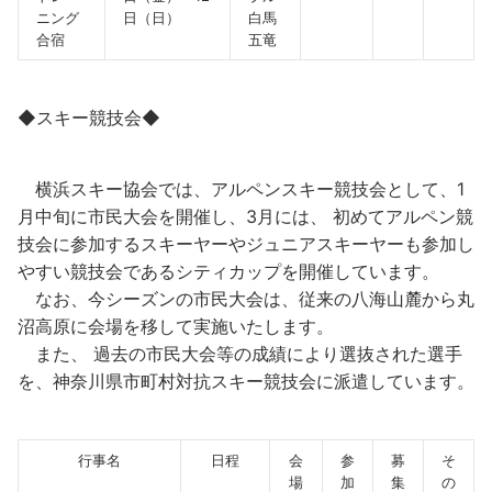
ニング
日（日）
白馬
合宿
五竜
◆スキー競技会◆
横浜スキー協会では、アルペンスキー競技会として、1
月中旬に市民大会を開催し、3月には、 初めてアルペン競
技会に参加するスキーヤーやジュニアスキーヤーも参加し
やすい競技会であるシティカップを開催しています。
なお、今シーズンの市民大会は、従来の八海山麓から丸
沼高原に会場を移して実施いたします。
また、 過去の市民大会等の成績により選抜された選手
を、神奈川県市町村対抗スキー競技会に派遣しています。
行事名
日程
会
参
募
そ
場
加
集
の