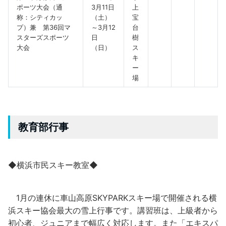
ポーツ大会（通
3月11日
上
称：シティカッ
（土）
宝
プ）兼 第36回マ
～3月12
台
スターズスポーツ
日
樹
大会
（日）
ス
キ
ー
場
教育部行事
◆横浜市民スキー教室◆
1月の連休に車山高原SKYPARKスキー場で開催される横
浜スキー協会最大の雪上行事です。講習班は、上級者から
初心者、ジュニアまで幅広く対応します。また「エキスパ