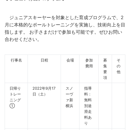
ジュニアスキーヤーを対象とした育成プログラムで、2
月に本格的なポールトレーニングを実施し、技術向上を目
指します。 お子さまだけで参加も可能です。ぜひお問い
合わせください。
行事名
日程
会場
参加
募
そ
費用
集
の
要
他
項
日帰り
2022年9月17
スノ
指導
トレー
日（土）
ーヴ
料：
ニング
ァ新
無料
①
横浜
別途
滑走
料あ
り