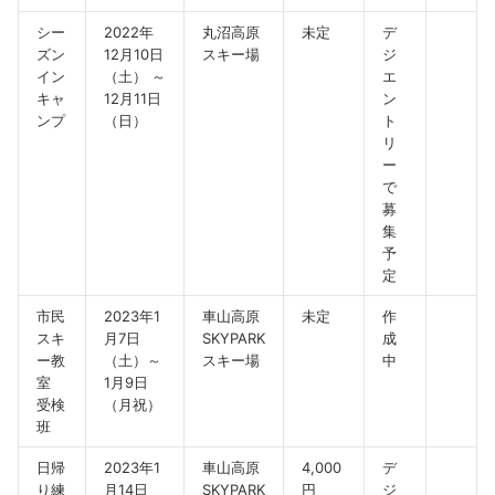
シー
2022年
丸沼高原
未定
デ
ズン
12月10日
スキー場
ジ
イン
（土） ～
エ
キャ
12月11日
ン
ンプ
（日）
ト
リ
ー
で
募
集
予
定
市民
2023年1
車山高原
未定
作
スキ
月7日
SKYPARK
成
ー教
（土）～
スキー場
中
室
1月9日
受検
（月祝）
班
日帰
2023年1
車山高原
4,000
デ
り練
月14日
SKYPARK
円
ジ