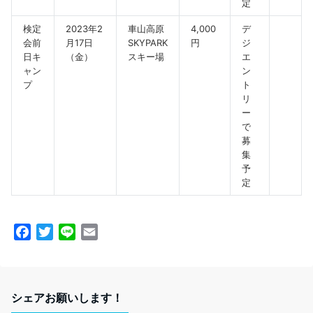
定
検定
2023年2
車山高原
4,000
デ
会前
月17日
SKYPARK
円
ジ
日キ
（金）
スキー場
エ
ャン
ン
プ
ト
リ
ー
で
募
集
予
定
F
T
L
E
a
w
i
m
c
i
n
a
e
t
e
i
シェアお願いします！
b
t
l