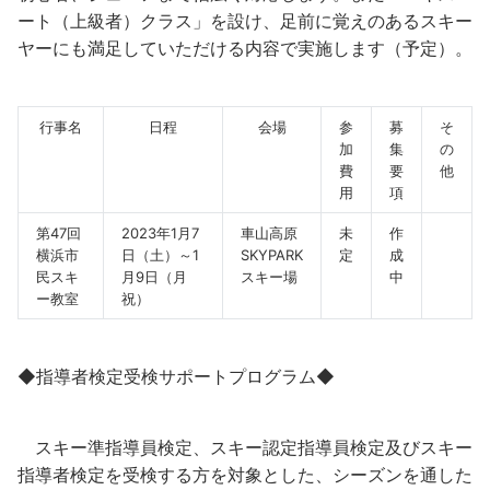
ート（上級者）クラス」を設け、足前に覚えのあるスキー
ヤーにも満足していただける内容で実施します（予定）。
行事名
日程
会場
参
募
そ
加
集
の
費
要
他
用
項
第47回
2023年1月7
車山高原
未
作
横浜市
日（土）～1
SKYPARK
定
成
民スキ
月9日（月
スキー場
中
ー教室
祝）
◆指導者検定受検サポートプログラム◆
スキー準指導員検定、スキー認定指導員検定及びスキー
指導者検定を受検する方を対象とした、シーズンを通した