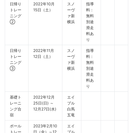
日帰り
2022年10月
スノ
指導
トレー
15日（土）
ーヴ
料：
ニング
ァ新
無料
②
横浜
別途
滑走
料あ
り
日帰り
2022年11月
スノ
指導
トレー
12日（土）
ーヴ
料：
ニング
ァ新
無料
③
横浜
別途
滑走
料あ
り
基礎ト
2022年12月
エイ
レーニ
25日(日) ～
ブル
ング合
12月27日(水)
白馬
宿
五竜
ポール
2023年2月10
エイ
トレー
日（金）～12
ブル