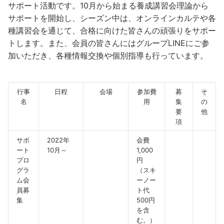
サポート活動です。10月から始まる養成講習会理論から
サポートを開始し、シーズン中は、オンラインカルテや各
種講習会を通じて、合格に向けた皆さんの頑張りをサポー
トします。また、会員の皆さんにはグループLINEにご参
加いただき、各種情報交換や個別指導も行っています。
行事
日程
会場
参加費
募
そ
名
用
集
の
要
他
項
サポ
2022年
会費
ート
10月～
1,000
プロ
円
グラ
（スキ
ム会
ーノー
員募
ト代
集
500円
を含
む。）