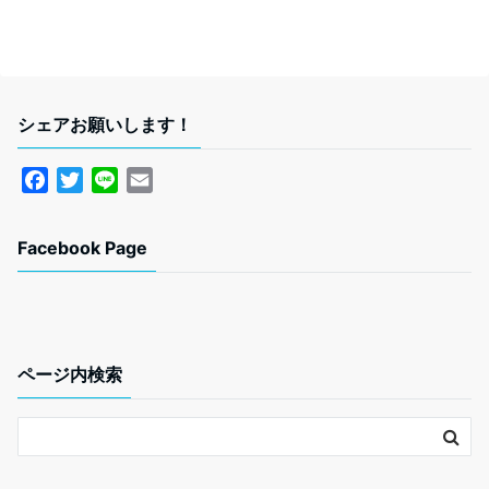
シェアお願いします！
F
T
L
E
a
w
i
m
c
i
n
a
Facebook Page
e
t
e
i
b
t
l
o
e
o
r
k
ページ内検索