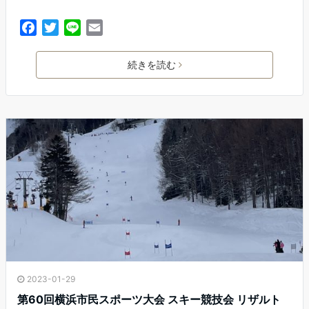
F
T
L
E
a
w
i
m
c
i
n
a
続きを読む
e
t
e
i
b
t
l
o
e
o
r
k
2023-01-29
第60回横浜市民スポーツ大会 スキー競技会 リザルト