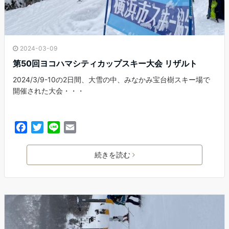
2024-03-09
第50回ヨコハマシティカップスキー大会 リザルト
2024/3/9-10の2日間、大雪の中、みなかみ宝台樹スキー場で
開催された大会・・・
F
T
L
E
a
w
i
m
c
i
n
a
続きを読む
e
t
e
i
b
t
l
o
e
o
r
k