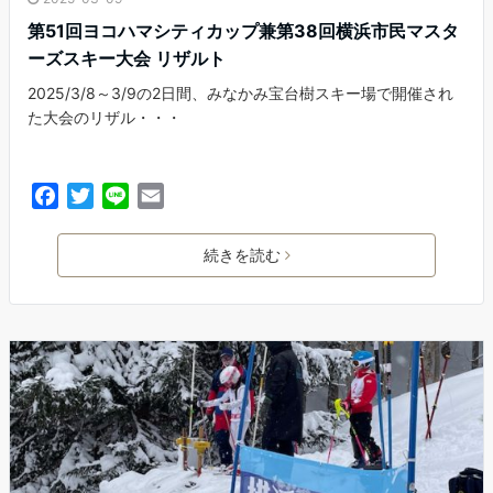
第51回ヨコハマシティカップ兼第38回横浜市民マスタ
ーズスキー大会 リザルト
2025/3/8～3/9の2日間、みなかみ宝台樹スキー場で開催され
た大会のリザル・・・
F
T
L
E
a
w
i
m
c
i
n
a
続きを読む
e
t
e
i
b
t
l
o
e
o
r
k