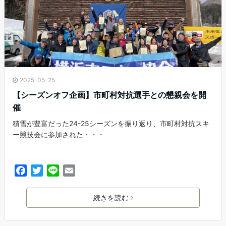
2025-05-25
【シーズンオフ企画】市町村対抗選手との懇親会を開
催
積雪が豊富だった24-25シーズンを振り返り、市町村対抗スキ
ー競技会に参加された・・・
F
T
L
E
a
w
i
m
c
i
n
a
続きを読む
e
t
e
i
b
t
l