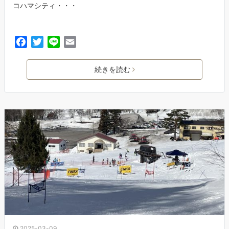
コハマシティ・・・
F
T
L
E
a
w
i
m
c
i
n
a
続きを読む
e
t
e
i
b
t
l
o
e
o
r
k
2025-03-09