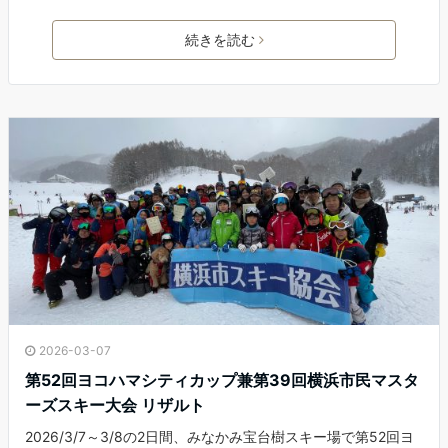
a
w
i
m
c
i
n
a
続きを読む
e
t
e
i
b
t
l
o
e
o
r
k
2026-03-07
第52回ヨコハマシティカップ兼第39回横浜市民マスタ
ーズスキー大会 リザルト
2026/3/7～3/8の2日間、みなかみ宝台樹スキー場で第52回ヨ