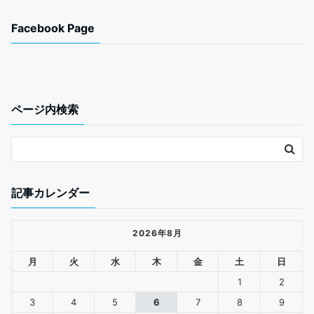
a
w
i
m
c
i
n
a
Facebook Page
e
t
e
i
b
t
l
o
e
o
r
k
ページ内検索
記事カレンダー
2026年8月
月
火
水
木
金
土
日
1
2
3
4
5
6
7
8
9