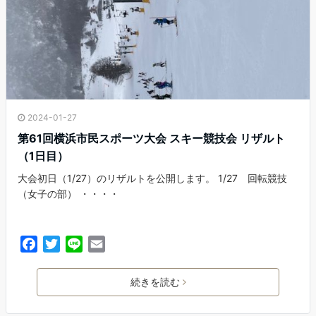
2024-01-27
第61回横浜市民スポーツ大会 スキー競技会 リザルト
（1日目）
大会初日（1/27）のリザルトを公開します。 1/27 回転競技
（女子の部） ・・・・
F
T
L
E
a
w
i
m
c
i
n
a
続きを読む
e
t
e
i
b
t
l