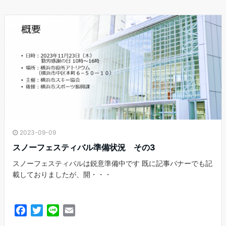
o
e
o
r
k
2023-09-09
スノーフェスティバル準備状況 その3
スノーフェスティバルは鋭意準備中です 既に記事バナーでも記
載しておりましたが、開・・・
F
T
L
E
a
w
i
m