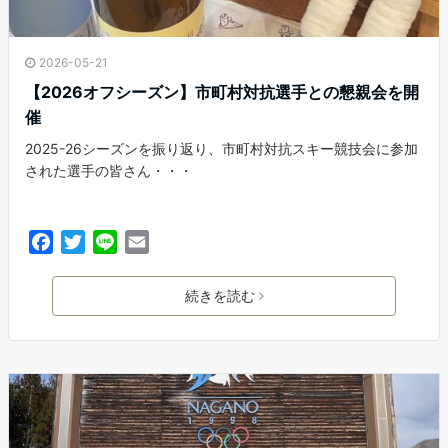
2026-05-21
【2026オフシーズン】市町村対抗選手との懇親会を開
催
2025-26シーズンを振り返り、市町村対抗スキー競技会に参加
された選手の皆さん・・・
F
T
L
E
a
w
i
m
c
i
n
a
続きを読む
e
t
e
i
b
t
l
o
e
o
r
k