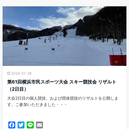
o
e
o
r
k
2024-01-28
第61回横浜市民スポーツ大会 スキー競技会 リザルト
（2日目）
大会2日目の個人競技、および団体競技のリザルトを公開しま
す。ご参加いただきました・・・
F
T
L
E