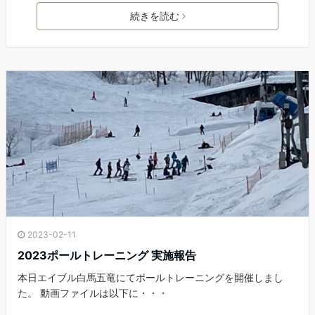
c
i
n
a
続きを読む
e
t
e
i
b
t
l
o
e
o
r
k
2023-02-11
2023ポールトレーニング 実施報告
本日エイブル白馬五竜にてポールトレーニングを開催しまし
た。 動画ファイルは以下に・・・