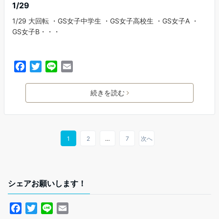
1/29
1/29 大回転 ・GS女子中学生 ・GS女子高校生 ・GS女子A ・
GS女子B・・・
F
T
L
E
a
w
i
m
c
i
n
a
続きを読む
e
t
e
i
b
t
l
o
e
o
r
1
2
…
7
次へ
k
シェアお願いします！
F
T
L
E