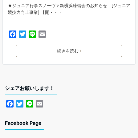
★ジュニア行事スノーヴァ新横浜練習会のお知らせ [ジュニア
競技力向上事業] 【開・・・
F
T
L
E
a
w
i
m
c
i
n
a
続きを読む
e
t
e
i
b
t
l
o
e
o
r
k
シェアお願いします！
F
T
L
E
a
w
i
m
c
i
n
a
Facebook Page
e
t
e
i
b
t
l