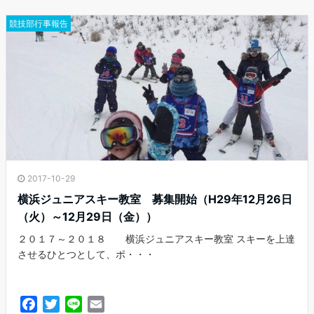
o
e
o
r
競技部行事報告
k
2017-10-29
横浜ジュニアスキー教室 募集開始（H29年12月26日
（火）～12月29日（金））
２０１７～２０１８ 横浜ジュニアスキー教室 スキーを上達
させるひとつとして、ポ・・・
F
T
L
E