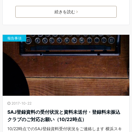
a
w
i
m
c
i
n
a
続きを読む
e
t
e
i
b
t
l
o
e
o
r
報告事項
k
2017-10-22
SAJ登録資料の受付状況と資料未送付・登録料未振込
クラブのご対応お願い（10/22時点）
10/22時点でのSAJ登録資料受付状況をご連絡します 横浜スキ