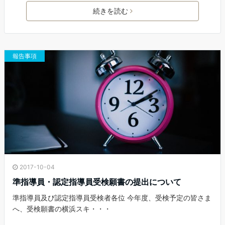
c
i
n
a
続きを読む
e
t
e
i
b
t
l
o
e
o
r
報告事項
k
2017-10-04
準指導員・認定指導員受検願書の提出について
準指導員及び認定指導員受検者各位 今年度、受検予定の皆さま
へ、受検願書の横浜スキ・・・