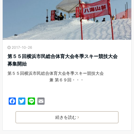
2017-10-26
第５５回横浜市民総合体育大会冬季スキー競技大会
募集開始
第５５回横浜市民総合体育大会冬季スキー競技大会
兼 第６９回・・・
F
T
L
E
a
w
i
m
c
i
n
a
続きを読む
e
t
e
i
b
t
l