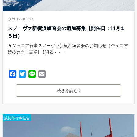
2017-10-30
スノーヴァ新横浜練習会の追加募集【開催日：11月１
８日）
★ジュニア行事スノーヴァ新横浜練習会のお知らせ（ジュニア
競技力向上事業] 【開催・・・
F
T
L
E
a
w
i
m
c
i
n
a
続きを読む
e
t
e
i
b
t
l
o
e
o
r
競技部行事報告
k