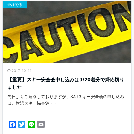
o
r
登録関係
k
2017-10-11
【重要】スキー安全会申し込みは9/20着分で締め切り
ました
先日よりご連絡しておりますが、SAJスキー安全会の申し込み
は、横浜スキー協会9/・・・
F
T
L
E
a
w
i
m