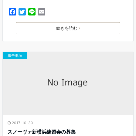
F
T
L
E
a
w
i
m
c
i
n
a
続きを読む
e
t
e
i
b
t
l
o
e
o
r
報告事項
k
2017-10-30
スノーヴァ新横浜練習会の募集