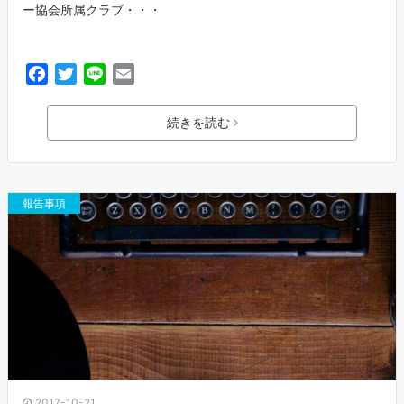
ー協会所属クラブ・・・
F
T
L
E
a
w
i
m
c
i
n
a
続きを読む
e
t
e
i
b
t
l
o
e
o
r
報告事項
k
2017-10-21