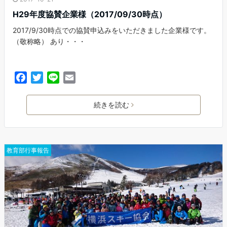
H29年度協賛企業様（2017/09/30時点）
2017/9/30時点での協賛申込みをいただきました企業様です。
（敬称略） あり・・・
F
T
L
E
a
w
i
m
c
i
n
a
続きを読む
e
t
e
i
b
t
l
o
e
o
r
教育部行事報告
k