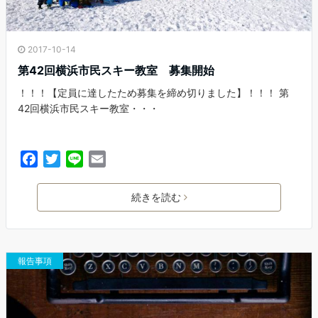
2017-10-14
第42回横浜市民スキー教室 募集開始
！！！【定員に達したため募集を締め切りました】！！！ 第
42回横浜市民スキー教室・・・
F
T
L
E
a
w
i
m
c
i
n
a
続きを読む
e
t
e
i
b
t
l
o
e
o
r
報告事項
k