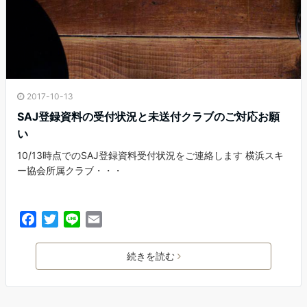
2017-10-13
SAJ登録資料の受付状況と未送付クラブのご対応お願
い
10/13時点でのSAJ登録資料受付状況をご連絡します 横浜スキ
ー協会所属クラブ・・・
F
T
L
E
a
w
i
m
c
i
n
a
続きを読む
e
t
e
i
b
t
l
o
e