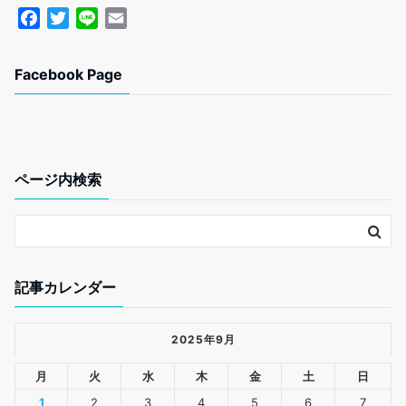
F
T
L
E
a
w
i
m
c
i
n
a
Facebook Page
e
t
e
i
b
t
l
o
e
o
r
k
ページ内検索
記事カレンダー
2025年9月
月
火
水
木
金
土
日
1
2
3
4
5
6
7