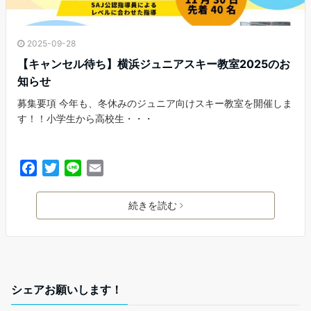
2025-09-28
【キャンセル待ち】横浜ジュニアスキー教室2025のお
知らせ
募集要項 今年も、冬休みのジュニア向けスキー教室を開催しま
す！！小学生から高校生・・・
F
T
L
E
a
w
i
m
c
i
n
a
続きを読む
e
t
e
i
b
t
l
o
e
o
r
k
シェアお願いします！