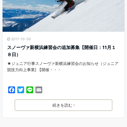
2017-10-30
スノーヴァ新横浜練習会の追加募集【開催日：11月１
８日）
★ジュニア行事スノーヴァ新横浜練習会のお知らせ（ジュニア
競技力向上事業] 【開催・・・
F
T
L
E
a
w
i
m
c
i
n
a
続きを読む
e
t
e
i
b
t
l
o
e