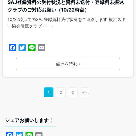
SAJ登録資料の受付状況と資料未送付・登録料未振込
クラブのご対応お願い（10/22時点）
10/22時点でのSAJ登録資料受付状況をご連絡します 横浜スキ
ー協会所属クラブ・・・
F
T
L
E
a
w
i
m
c
i
n
a
続きを読む
e
t
e
i
b
t
l
o
e
o
r
1
2
3
次へ
k
シェアお願いします！
F
T
L
E