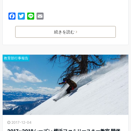
F
T
L
E
a
w
i
m
c
i
n
a
続きを読む
e
t
e
i
b
t
l
o
e
o
r
教育部行事報告
k
2017-12-04