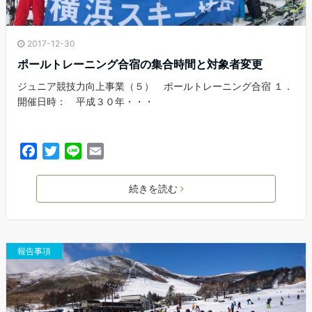
2017-12-30
ポールトレーニング合宿の集合時間と対象者変更
ジュニア競技力向上事業（５） ポールトレーニング合宿 １．
開催日時： 平成３０年・・・
F
T
L
E
a
w
i
m
c
i
n
a
続きを読む
e
t
e
i
b
t
l
o
e
o
r
報告事項
k