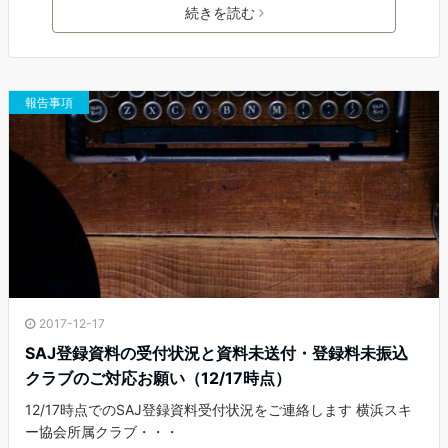
c
i
n
a
続きを読む
e
t
e
i
b
t
l
o
e
o
r
報告事項
k
2017-12-17
SAJ登録資料の受付状況と資料未送付・登録料未振込
クラブのご対応お願い（12/17時点）
12/17時点でのSAJ登録資料受付状況をご連絡します 横浜スキ
ー協会所属クラブ・・・