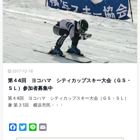
k
2017-12-18
第４4回 ヨコハマ シティカップスキー大会（ＧＳ・
ＳＬ）参加者募集中
第４4回 ヨコハマ シティカップスキー大会（ＧＳ・ＳＬ）
兼 第３1回 横浜市民・・・
F
T
L
E
a
w
i
m