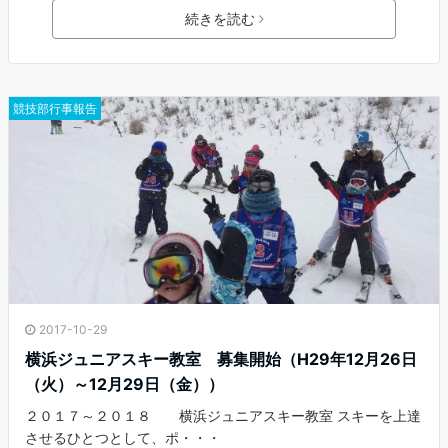
c
i
n
a
続きを読む
e
t
e
i
b
t
l
o
e
o
r
競技部行事報告
k
2017-10-29
横浜ジュニアスキー教室 募集開始（H29年12月26日
（火）～12月29日（金））
２０１７～２０１８ 横浜ジュニアスキー教室 スキーを上達
させるひとつとして、ポ・・・