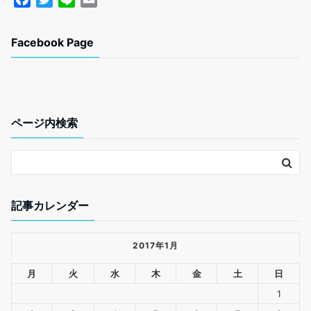
a
w
i
m
c
i
n
a
Facebook Page
e
t
e
i
b
t
l
o
e
o
r
k
ページ内検索
記事カレンダー
2017年1月
月
火
水
木
金
土
日
1