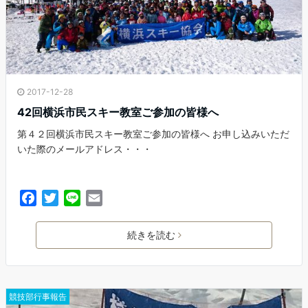
2017-12-28
42回横浜市民スキー教室ご参加の皆様へ
第４２回横浜市民スキー教室ご参加の皆様へ お申し込みいただ
いた際のメールアドレス・・・
F
T
L
E
a
w
i
m
c
i
n
a
続きを読む
e
t
e
i
b
t
l
o
e
o
r
競技部行事報告