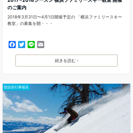
2017~2018シーズン 横浜ファミリースキー教室 開催
のご案内
2018年3月31日〜4月1日開催予定の 「横浜ファミリースキー
教室」の募集を開・・・
F
T
L
E
a
w
i
m
c
i
n
a
続きを読む
e
t
e
i
b
t
l
o
e
o
r
競技部行事報告
k