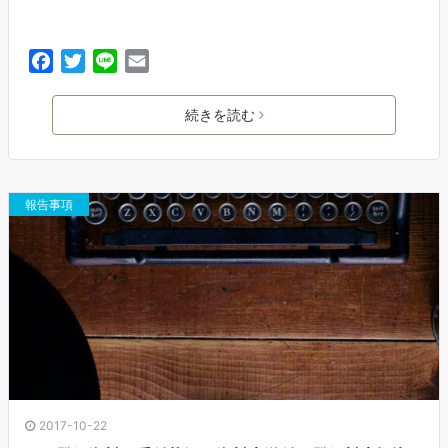
F
T
L
E
a
w
i
m
c
i
n
a
続きを読む
e
t
e
i
b
t
l
o
e
o
r
報告事項
k
2017-10-22