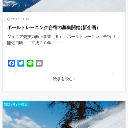
2017-11-08
ポールトレーニング合宿の募集開始(新企画）
ジュニア競技力向上事業（５） ポールトレーニング合宿 １．
開催日時： 平成３０年・・・
F
T
L
E
a
w
i
m
c
i
n
a
続きを読む
e
t
e
i
b
t
l
o
e
o
r
競技部行事報告
k