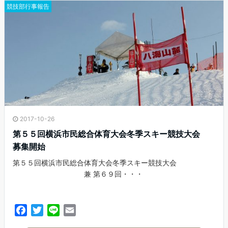
o
r
競技部行事報告
k
2017-10-26
第５５回横浜市民総合体育大会冬季スキー競技大会
募集開始
第５５回横浜市民総合体育大会冬季スキー競技大会
兼 第６９回・・・
F
T
L
E
a
w
i
m