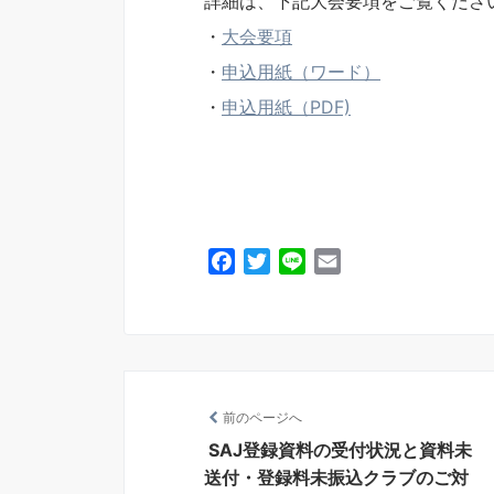
詳細は、下記大会要項をご覧くださ
・
大会要項
・
申込用紙（ワード）
・
申込用紙（PDF)
F
T
L
E
a
w
i
m
c
i
n
a
e
t
e
i
b
t
l
o
e
前のページへ
o
r
k
SAJ登録資料の受付状況と資料未
送付・登録料未振込クラブのご対