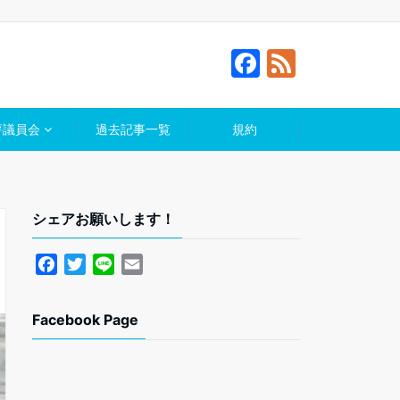
F
F
a
e
c
e
評議員会
過去記事一覧
規約
e
d
b
o
シェアお願いします！
o
k
F
T
L
E
a
w
i
m
c
i
n
a
Facebook Page
e
t
e
i
b
t
l
o
e
o
r