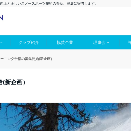
向上と正しいスノースポーツ技術の普及、発展に寄与します。
クラブ紹介
協賛企業
理事会
ーニング合宿の募集開始(新企画）
(新企画）