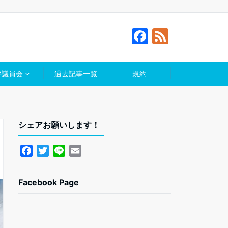
F
F
a
e
c
e
評議員会
過去記事一覧
規約
e
d
b
o
シェアお願いします！
o
k
F
T
L
E
a
w
i
m
c
i
n
a
Facebook Page
e
t
e
i
b
t
l
o
e
o
r