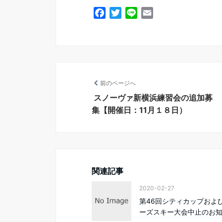
F
T
L
E
a
w
i
m
c
i
n
a
e
t
e
i
b
t
l
o
e
前のページへ
o
r
k
スノーヴァ新横浜練習会の追加募
集【開催日：11月１８日）
関連記事
2020-02-27
第46回シティカップおよ
ーズスキー大会中止のお