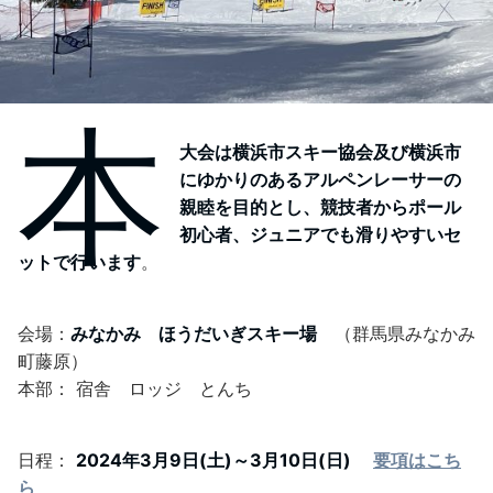
本
大会は横浜市スキー協会及び横浜市
にゆかりのあるアルペンレーサーの
親睦を目的とし、競技者からポール
初心者、ジュニアでも滑りやすいセ
ットで行います
。
会場：
みなかみ ほうだいぎスキー場
（群馬県みなかみ
町藤原）
本部： 宿舎 ロッジ とんち
日程：
2024年3月9日(土)～3月10日(日)
要項はこち
ら