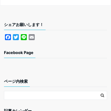
シェアお願いします！
F
T
L
E
a
w
i
m
c
i
n
a
Facebook Page
e
t
e
i
b
t
l
o
e
o
r
k
ページ内検索
記事カレンダー