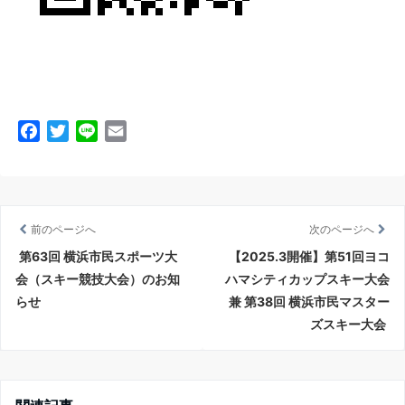
F
T
L
E
a
w
i
m
c
i
n
a
e
t
e
i
b
t
l
前のページへ
次のページへ
o
e
第63回 横浜市民スポーツ大
【2025.3開催】第51回ヨコ
o
r
会（スキー競技大会）のお知
ハマシティカップスキー大会
k
らせ
兼 第38回 横浜市民マスター
ズスキー大会