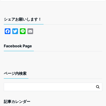
シェアお願いします！
F
T
L
E
a
w
i
m
c
i
n
a
Facebook Page
e
t
e
i
b
t
l
o
e
o
r
k
ページ内検索
記事カレンダー