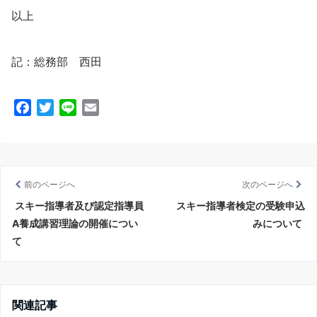
以上
記：総務部 西田
F
T
L
E
a
w
i
m
c
i
n
a
e
t
e
i
b
t
l
前のページへ
次のページへ
o
e
スキー指導者及び認定指導員
スキー指導者検定の受験申込
o
r
A養成講習理論の開催につい
みについて
k
て
関連記事