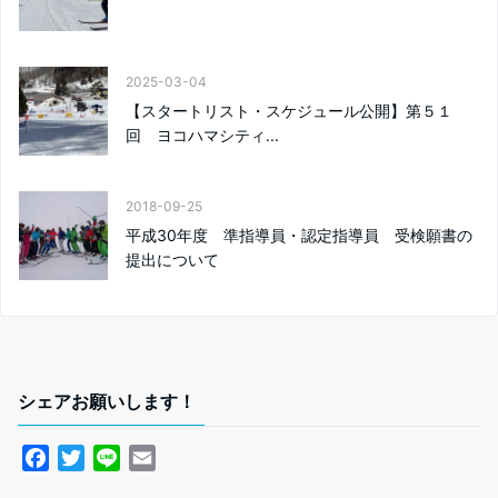
2025-03-04
【スタートリスト・スケジュール公開】第５１
回 ヨコハマシティ...
2018-09-25
平成30年度 準指導員・認定指導員 受検願書の
提出について
シェアお願いします！
F
T
L
E
a
w
i
m