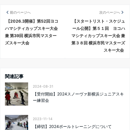
e
t
e
i
b
t
l
前のページへ
次のページへ
o
e
【2026.3開催】第52回ヨコ
【スタートリスト・スケジュ
o
r
ハマシティカップスキー大会
ール公開】第５１回 ヨコハ
k
兼 第39回 横浜市民マスター
マシティカップスキー大会 兼
ズスキー大会
第３８回 横浜市民マスターズ
スキー大会
関連記事
2024-08-31
【受付開始】2024スノーヴァ新横浜ジュニアスキ
ー練習会
2023-11-14
【締切】2024ポールトレーニングについて