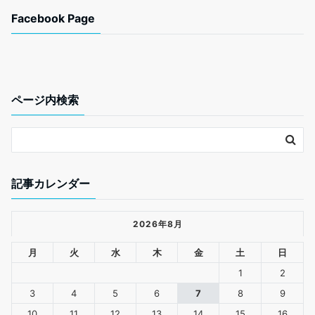
c
i
n
a
Facebook Page
e
t
e
i
b
t
l
o
e
o
r
k
ページ内検索
記事カレンダー
2026年8月
月
火
水
木
金
土
日
1
2
3
4
5
6
7
8
9
10
11
12
13
14
15
16