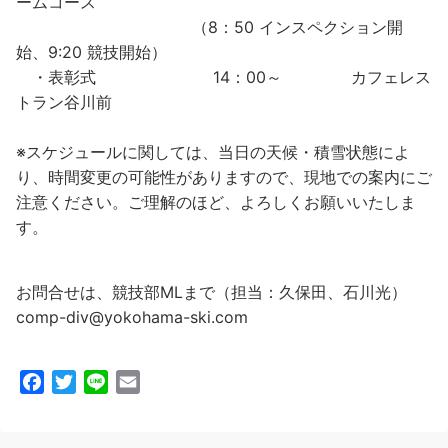
ームコース
（8：50 インスペクション開
始、9:20 競技開始）
・表彰式 14：00～ カフェレス
トラン谷川前
※スケジュールに関しては、当日の天候・積雪状態によ
り、時間変更の可能性がありますので、現地での案内にご
注意ください。ご理解のほど、よろしくお願いいたしま
す。
お問合せは、競技部MLまで（担当：久保田、石川光）
comp-div@yokohama-ski.com
F
T
L
E
a
w
i
m
c
i
n
a