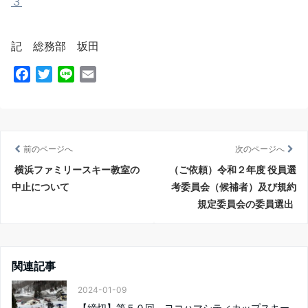
３
記 総務部 坂田
F
T
L
E
a
w
i
m
c
i
n
a
e
t
e
i
b
t
l
前のページへ
次のページへ
o
e
横浜ファミリースキー教室の
（ご依頼）令和２年度 役員選
o
r
中止について
考委員会（候補者）及び規約
k
規定委員会の委員選出
関連記事
2024-01-09
【締切】第５０回 ヨコハマシティカップスキー