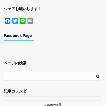
シェアお願いします！
F
T
L
E
a
w
i
m
c
i
n
a
Facebook Page
e
t
e
i
b
t
l
o
e
o
r
k
ページ内検索
記事カレンダー
2026年8月