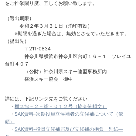
をご推挙賜り度、宜しくお願い致します。
（選出期限）
令和２年３月３１日（消印有効）
※期限を過ぎた場合は、無効とさせていただきます。
（提出先）
〒211-0834
神奈川県横浜市神奈川区台町１６－１ ソレイユ
台町４０７
（公財）神奈川県スキー連盟事務所内
横浜スキー協会 御中
詳細は、下記リンク先をご覧ください。
・
横ス協－２－総－０１２号（協会依頼文）
・
SAK資料-次期役員立候補者の立候補について（依
頼）
・
SAK資料-役員立候補届及び立候補の抱負 別紙―