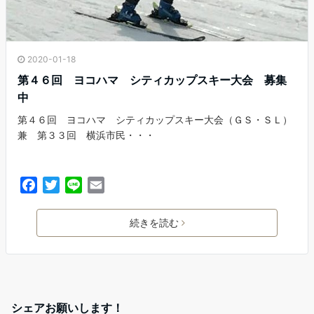
2020-01-18
第４６回 ヨコハマ シティカップスキー大会 募集
中
第４６回 ヨコハマ シティカップスキー大会（ＧＳ・ＳＬ）
兼 第３３回 横浜市民・・・
F
T
L
E
a
w
i
m
c
i
n
a
続きを読む
e
t
e
i
b
t
l
o
e
o
r
k
シェアお願いします！