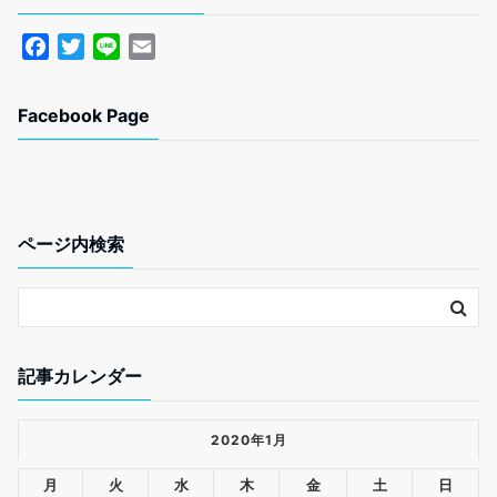
F
T
L
E
a
w
i
m
c
i
n
a
Facebook Page
e
t
e
i
b
t
l
o
e
o
r
k
ページ内検索
記事カレンダー
2020年1月
月
火
水
木
金
土
日