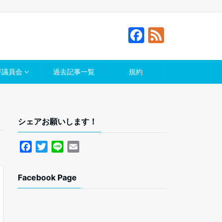
F
F
a
e
c
e
評議員会
過去記事一覧
規約
e
d
b
o
シェアお願いします！
o
k
F
T
L
E
a
w
i
m
c
i
n
a
Facebook Page
e
t
e
i
b
t
l
o
e
o
r