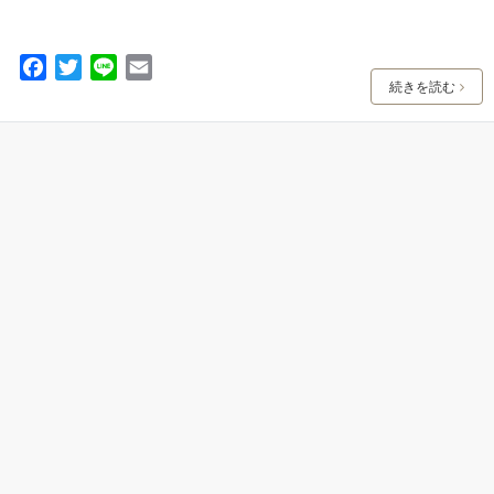
F
T
L
E
続きを読む
a
w
i
m
c
i
n
a
e
t
e
i
b
t
l
o
e
o
r
k