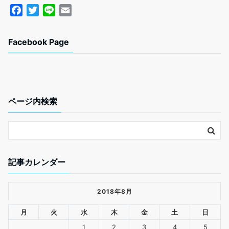
F
T
L
E
a
w
i
m
c
i
n
a
Facebook Page
e
t
e
i
b
t
l
o
e
o
r
k
ページ内検索
記事カレンダー
2018年8月
月
火
水
木
金
土
日
1
2
3
4
5