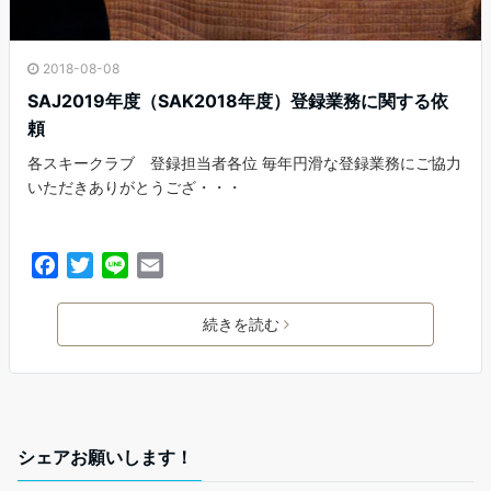
2018-08-08
SAJ2019年度（SAK2018年度）登録業務に関する依
頼
各スキークラブ 登録担当者各位 毎年円滑な登録業務にご協力
いただきありがとうござ・・・
F
T
L
E
a
w
i
m
c
i
n
a
続きを読む
e
t
e
i
b
t
l
o
e
o
r
k
シェアお願いします！