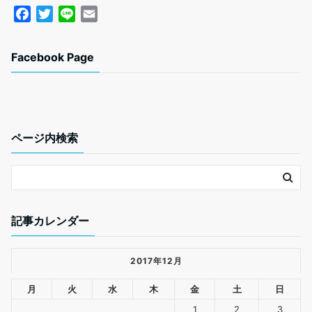
F
T
L
E
a
w
i
m
c
i
n
a
Facebook Page
e
t
e
i
b
t
l
o
e
o
r
k
ページ内検索
記事カレンダー
2017年12月
月
火
水
木
金
土
日
1
2
3