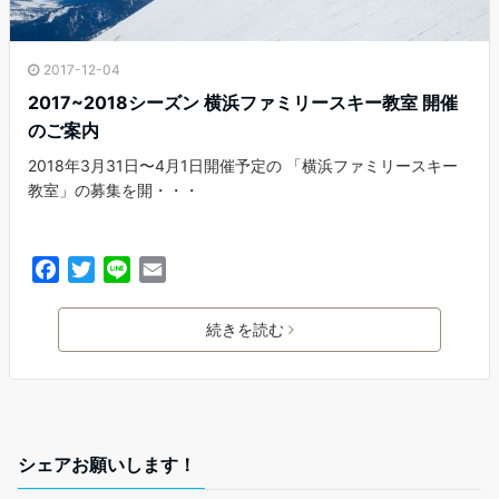
2017-12-04
2017~2018シーズン 横浜ファミリースキー教室 開催
のご案内
2018年3月31日〜4月1日開催予定の 「横浜ファミリースキー
教室」の募集を開・・・
F
T
L
E
a
w
i
m
c
i
n
a
続きを読む
e
t
e
i
b
t
l
o
e
o
r
k
シェアお願いします！