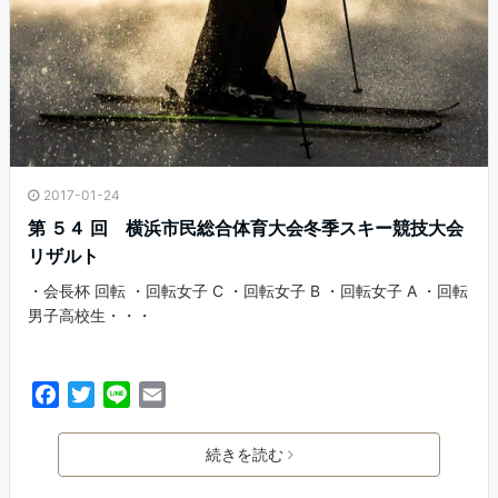
2017-01-24
第 ５４ 回 横浜市民総合体育大会冬季スキー競技大会
リザルト
・会長杯 回転 ・回転女子 C ・回転女子 B ・回転女子 A ・回転
男子高校生・・・
F
T
L
E
a
w
i
m
c
i
n
a
続きを読む
e
t
e
i