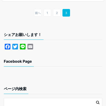
b
t
l
o
e
o
r
前へ
1
2
3
k
シェアお願いします！
F
T
L
E
a
w
i
m
c
i
n
a
Facebook Page
e
t
e
i
b
t
l
o
e
o
r
k
ページ内検索