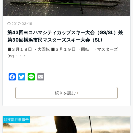
2017-03-19
第43回ヨコハマシティカップスキー大会（GS/SL）兼
第30回横浜市民マスターズスキー大会（SL)
■３月１８日 ・大回転 ■３月１９日 ・回転 ・マスターズ
[ng・・・
F
T
L
E
a
w
i
m
c
i
n
a
続きを読む
e
t
e
i
b
t
l
o
e
o
r
競技部行事報告
k