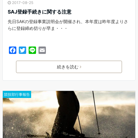
2017-08-25
SAJ登録手続きに関する注意
先日SAKの登録事業説明会が開催され、本年度は昨年度よりさ
らに登録締め切りが早ま・・・
F
T
L
E
a
w
i
m
c
i
n
a
続きを読む
e
t
e
i
b
t
l
o
e
o
r
競技部行事報告
k