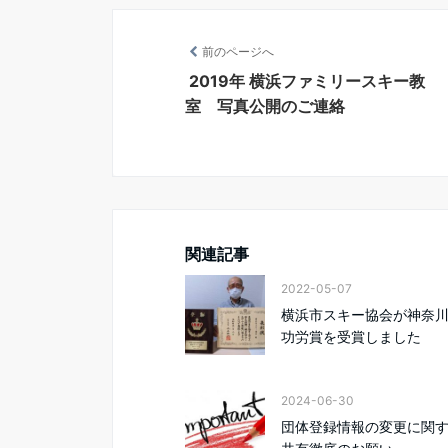
b
t
l
o
e
前のページへ
o
r
k
2019年 横浜ファミリースキー教
室 写真公開のご連絡
関連記事
2022-05-07
横浜市スキー協会が神奈
功労賞を受賞しました
2024-06-30
団体登録情報の変更に関