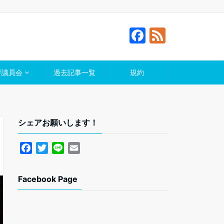
F
F
a
e
c
e
評議員会
過去記事一覧
規約
e
d
b
o
シェアお願いします！
o
k
F
T
L
E
a
w
i
m
c
i
n
a
Facebook Page
e
t
e
i
b
t
l
o
e
o
r