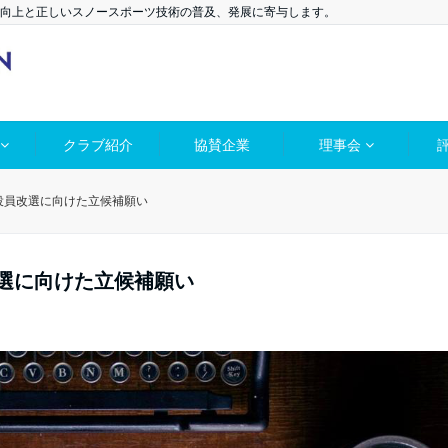
向上と正しいスノースポーツ技術の普及、発展に寄与します。
クラブ紹介
協賛企業
理事会
役員改選に向けた立候補願い
選に向けた立候補願い