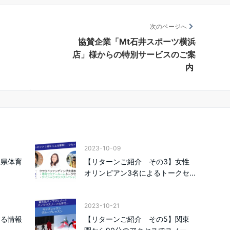
次のページへ
協賛企業「Mt石井スポーツ横浜
店」様からの特別サービスのご案
内
2023-10-09
川県体育
【リターンご紹介 その3】女性
オリンピアン3名によるトークセ...
2023-10-21
する情報
【リターンご紹介 その5】関東