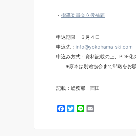
・
指導委員会立候補届
申込期限：６月４日
申込先：
info@yokohama-ski.com
申込み方式：資料記載の上、PDF化
※原本は別途協会まで郵送をお願
記載：総務部 西田
F
T
L
E
a
w
i
m
c
i
n
a
e
t
e
i